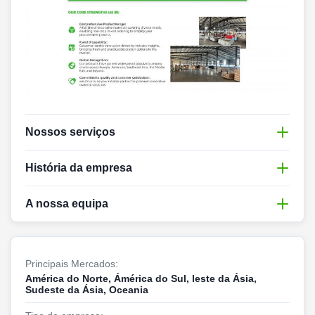
Nossos serviços
História da empresa
A nossa equipa
Em 2017
, a empresa Timber foi criada.
Em 2018
, a fim de aumentar a produção, a
Nossa equipe profissional
empresa comprou um terreno e construiu a
Principais Mercados:
sua própria fábrica de transformação de
A nossa equipa é constituída por um grupo de
América do Norte, Ámérica do Sul, leste da Ásia,
madeira.
especialistas experientes e conhecedores em
Sudeste da Ásia, Oceania
Em 2019
madeira e materiais de decoração. Nossa equipe de
, a empresa introduziu novos