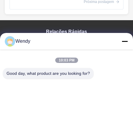
Próxima postagem
Relações Rápidas
Wendy
Casa
Produtos
Vídeos
10:03 PM
Mostra De VR
Sobre Nós
Good day, what product are you looking for?
Excursão Da Fábrica
Controle Da Qualidade
Contacte-Nos
Peça Umas Citações
Zhengzhou Rainbow International Wood Co., Ltd.
86--16638239776