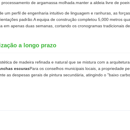
e o processamento de argamassa molhada.manter a aldeia livre de poei
de um perfil de engenharia intuitivo de linguagem e ranhuras, as força
ientações padrão.A equipa de construção completou 5,000 metros quad
deia em apenas duas semanas, cortando os cronogramas tradicionais d
ização a longo prazo
stética de madeira refinada e natural que se mistura com a arquitetura
anchas escuras
Para os conselhos municipais locais, a propriedade 
 as despesas gerais de pintura secundária, atingindo o "baixo carbo