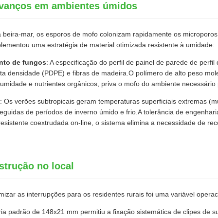
 avanços em ambientes úmidos
beira-mar, os esporos de mofo colonizam rapidamente os microporos d
ementou uma estratégia de material otimizada resistente à umidade:
ento de fungos
: A especificação do perfil de painel de parede de per
lta densidade (PDPE) e fibras de madeira.O polímero de alto peso mol
 umidade e nutrientes orgânicos, priva o mofo do ambiente necessário
: Os verões subtropicais geram temperaturas superficiais extremas (m
seguidas de períodos de inverno úmido e frio.A tolerância de engenhari
esistente coextrudada on-line, o sistema elimina a necessidade de re
strução no local
zar as interrupções para os residentes rurais foi uma variável operacio
ia padrão de 148x21 mm permitiu a fixação sistemática de clipes de