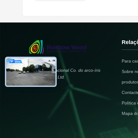
Relaç
Para ca
Madeira internacional Co. do arco-íris
Sobre n
de Zhengzhou, Ltd.
produto
Contact
Política
Mapa do