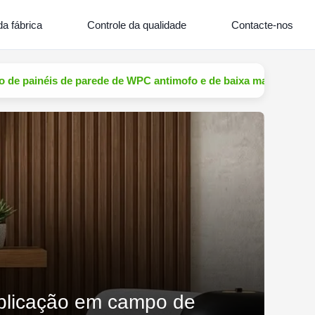
a fábrica
Controle da qualidade
Contacte-nos
o de painéis de parede de WPC antimofo e de baixa manutenção
aplicação em campo de