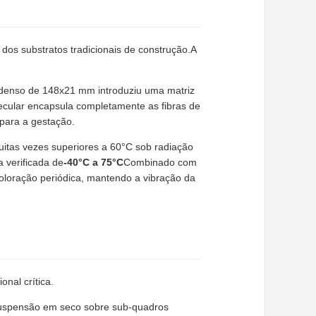
os substratos tradicionais de construção.A
fil denso de 148x21 mm introduziu uma matriz
ecular encapsula completamente as fibras de
 para a gestação.
uitas vezes superiores a 60°C sob radiação
a verificada de
-40°C a 75°C
Combinado com
coloração periódica, mantendo a vibração da
nal crítica.
 suspensão em seco sobre sub-quadros