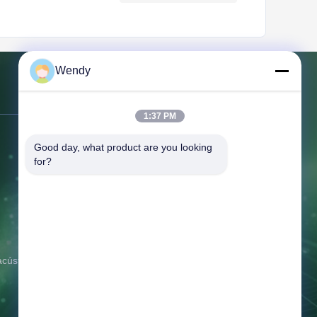
Wendy
Contacte-nos
1:37 PM
Endereço:
NO.151, assoalho 10,
Good day, what product are you looking 
unidade 2, construção 7, estrada do
for?
leste de 91 Huanghe, distrito novo de
Zhengdong, província de Zhengzhou,
Henan
Telefone:
86--16638239776
E-mail:
bamboo@woody-life.com
acústico
Tempo de trabalho:
0:00-23:59
Consulte agora