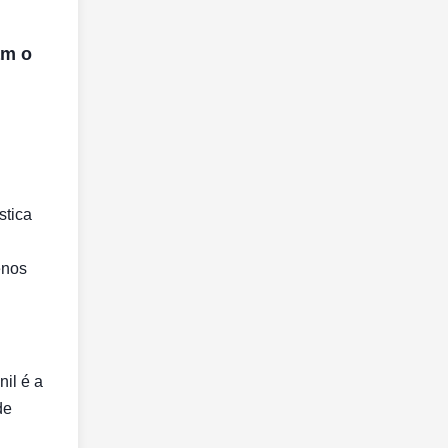
am o
stica
enos
il é a
de