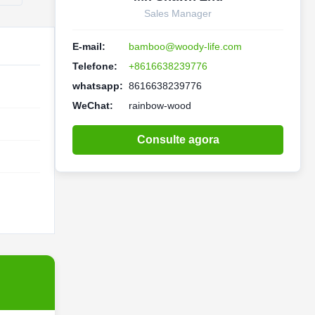
Sales Manager
E-mail:
bamboo@woody-life.com
Telefone:
+8616638239776
whatsapp:
8616638239776
WeChat:
rainbow-wood
Consulte agora