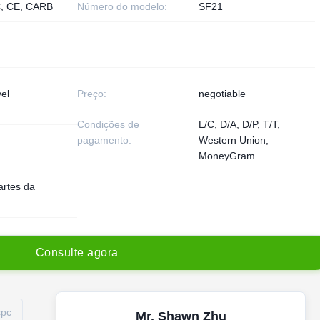
, CE, CARB
Número do modelo:
SF21
el
Preço:
negotiable
Condições de
L/C, D/A, D/P, T/T,
pagamento:
Western Union,
MoneyGram
artes da
C
o
n
s
u
l
t
e
a
g
o
r
a
spc
Mr. Shawn Zhu