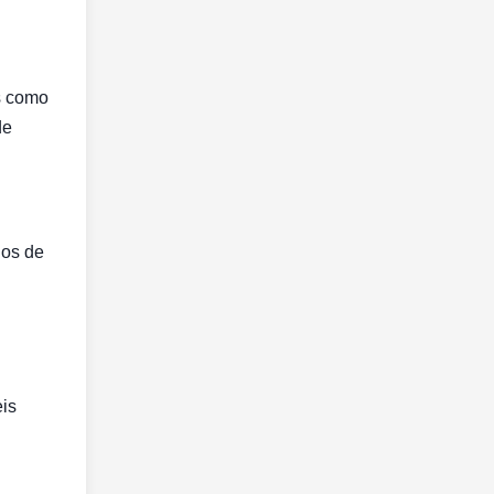
is como
de
ios de
eis