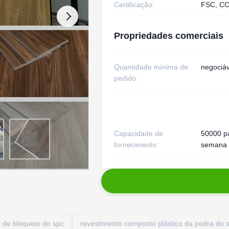
Certificação:
FSC, CC
Propriedades comerciais
Quantidade mínima de
negociáv
pedido:
Capacidade de
50000 p
fornecimento:
semana
 de bloqueio do spc
revestimento composto plástico da pedra do 