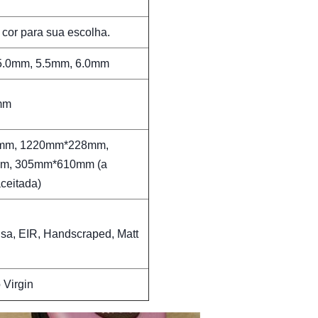
cor para sua escolha.
5.0mm, 5.5mm, 6.0mm
mm
mm, 1220mm*228mm,
m, 305mm*610mm (a
ceitada)
isa, EIR, Handscraped, Matt
 Virgin