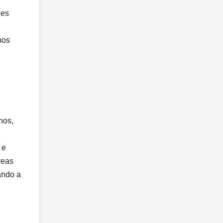
des
hos
hos,
 e
reas
ando a