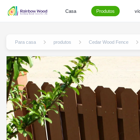
Casa
Produtos
ví
Para casa
produtos
Cedar Wood Fence