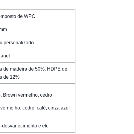
composto de WPC
9mm
u personalizado
Panel
bra de madeira de 50%, HDPE de
os de 12%
o, Brown vermelho, cedro
ermelho, cedro, café, cinza azul
i-desvanecimento e etc.