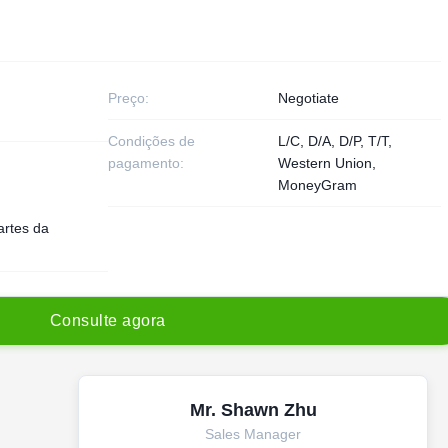
Preço:
Negotiate
Condições de
L/C, D/A, D/P, T/T,
pagamento:
Western Union,
MoneyGram
artes da
C
o
n
s
u
l
t
e
a
g
o
r
a
Mr. Shawn Zhu
Sales Manager