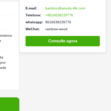
E-mail:
bamboo@woody-life.com
Telefone:
+8616638239776
whatsapp:
8616638239776
WeChat:
rainbow-wood
/externo
a
Consulte agora
 da
 pvc
rede