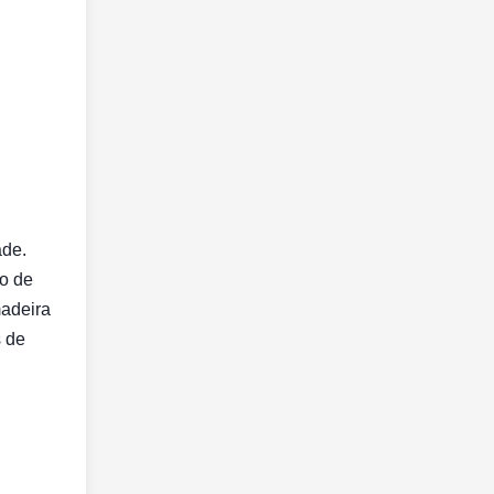
ade.
o de
madeira
s de