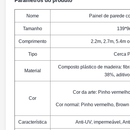
Parâmetros do produto
Nome
Painel de parede 
Tamanho
139*
Comprimento
2.2m, 2.7m, 5.4m o
Tipo
Cerca 
Composto plástico de madeira: fi
Material
38%, aditiv
Cor da arte: Pinho vermelh
Cor
Cor normal: Pinho vermelho, Brown v
Característica
Anti-UV, impermeável, Ant