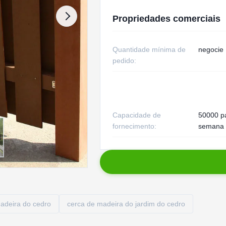
Propriedades comerciais
Quantidade mínima de
negocie
pedido:
Capacidade de
50000 p
fornecimento:
semana
madeira do cedro
cerca de madeira do jardim do cedro