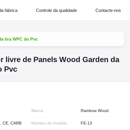
a fábrica
Controle da qualidade
Contacte-nos
 da tira WPC do Pvc
or livre de Panels Wood Garden da
o Pvc
Marca:
Rainbow Wood
, CE, CARB
Número do modelo:
FE-13