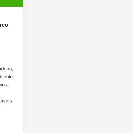
erco
deira,
biente.
omo a
ráveis