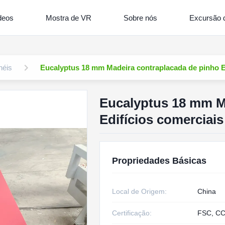
deos
Mostra de VR
Sobre nós
Excursão d
néis
Eucalyptus 18 mm Madeira contraplacada de pinho Ed
Eucalyptus 18 mm M
Edifícios comerciai
Propriedades Básicas
Local de Origem:
China
Certificação:
FSC, CC