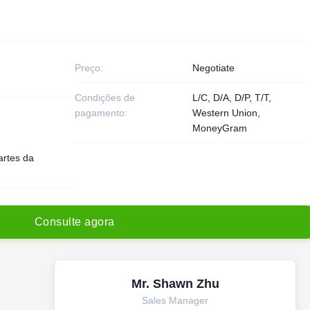
Preço:
Negotiate
Condições de
L/C, D/A, D/P, T/T,
pagamento:
Western Union,
MoneyGram
artes da
C
o
n
s
u
l
t
e
a
g
o
r
a
Mr. Shawn Zhu
Sales Manager