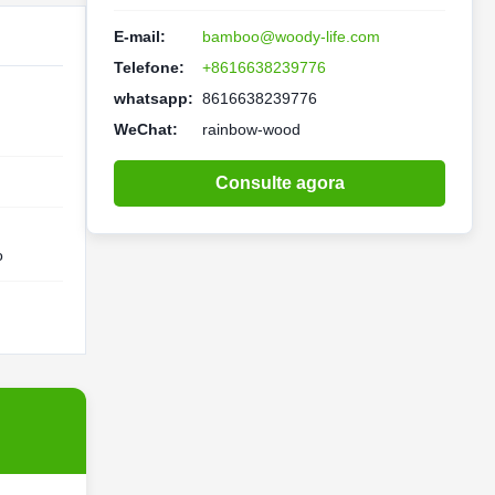
E-mail:
bamboo@woody-life.com
Telefone:
+8616638239776
whatsapp:
8616638239776
WeChat:
rainbow-wood
Consulte agora
o