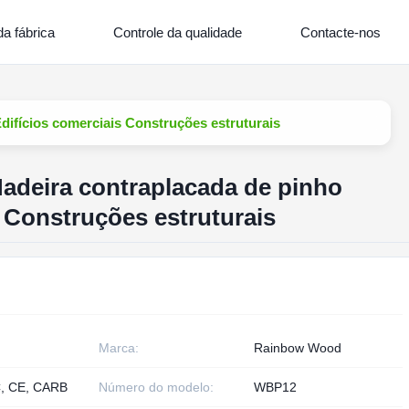
a fábrica
Controle da qualidade
Contacte-nos
ifícios comerciais Construções estruturais
adeira contraplacada de pinho
s Construções estruturais
Marca:
Rainbow Wood
, CE, CARB
Número do modelo:
WBP12