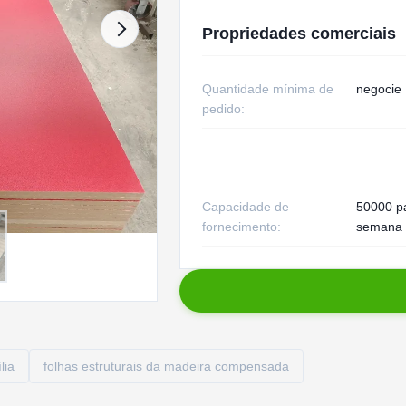
Propriedades comerciais
Quantidade mínima de
negocie
pedido:
Capacidade de
50000 p
fornecimento:
semana
lia
folhas estruturais da madeira compensada