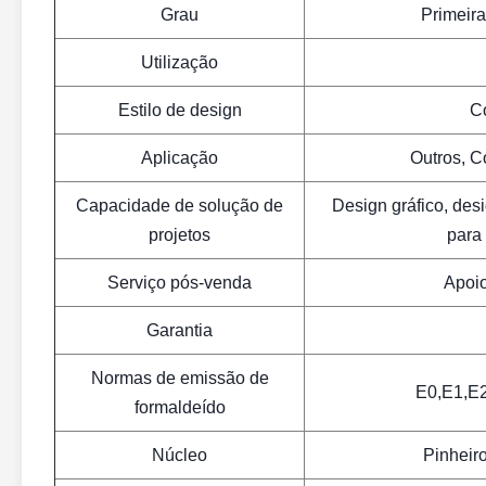
Grau
Primeir
Utilização
Estilo de design
C
Aplicação
Outros, C
Capacidade de solução de
Design gráfico, des
projetos
para 
Serviço pós-venda
Apoio
Garantia
Normas de emissão de
E0,E1,E2
formaldeído
Núcleo
Pinheiro