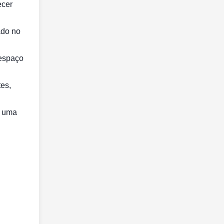
ecer
ado no
 espaço
es,
m uma