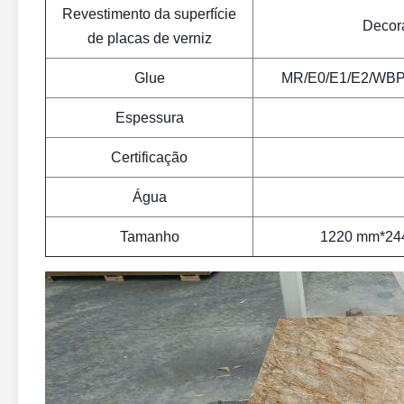
Revestimento da superfície
Decora
de placas de verniz
Glue
MR/E0/E1/E2/WBP/
Espessura
Certificação
Água
Tamanho
1220 mm*24