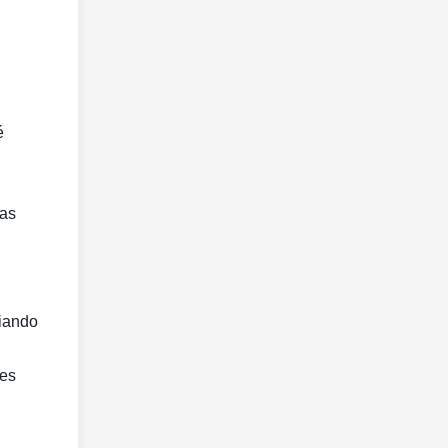
é
ias
riando
tes